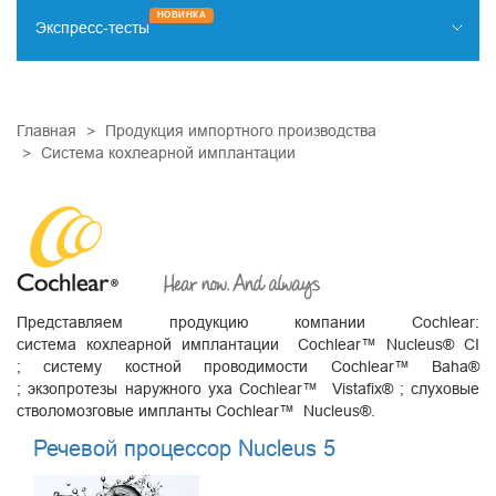
НОВИНКА
Экспресс-тесты
НАРКОТИКИ
ИНФЕКЦИИ
КАРДИОМАРКЕРЫ
ОНКОМАРКЕРЫ
ДИАГНОСТИКА ЗАБОЛЕВАНИЙ ЖКТ
ПРОЧИЕ ТЕСТЫ
Главная
Продукция импортного производства
Система кохлеарной имплантации
Представляем продукцию компании Cochlear:
система кохлеарной имплантации Cochlear™ Nucleus® CI
; систему костной проводимости Cochlear™ Baha®
; экзопротезы наружного уха Cochlear™ Vistafix® ; слуховые
стволомозговые импланты Cochlear™ Nucleus®.
Речевой процессор Nucleus 5