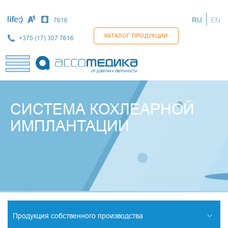
Перейти
к
RU
EN
7616
основному
содержанию
КАТАЛОГ ПРОДУКЦИИ
+375 (17) 307 7616
СИСТЕМА КОХЛЕАРНОЙ
ИМПЛАНТАЦИИ
Продукция собственного производства