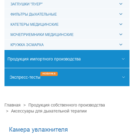
ЗАГЛУШКИ "ЛУЕР"
ФИЛЬТРЫ ДЫХАТЕЛЬНЫЕ
КАТЕТЕРЫ МЕДИЦИНСКИЕ
МОЧЕПРИЕМНИКИ МЕДИЦИНСКИЕ
КРУЖКА ЭСМАРХА
Продукция импортного производства
РЕНТГЕНО-ЭНДОВАСКУЛЯРНАЯ ХИРУРГИЯ
НОВИНКА
Экспресс-тесты
ОТОРИНОЛАРИНГОЛОГИЯ
НАРКОТИКИ
ИНФЕКЦИИ
КАРДИОМАРКЕРЫ
ОНКОМАРКЕРЫ
ДИАГНОСТИКА ЗАБОЛЕВАНИЙ ЖКТ
ПРОЧИЕ ТЕСТЫ
СИСТЕМА КОХЛЕАРНОЙ ИМПЛАНТАЦИИ
ДИАЛИЗНАЯ ТЕРАПИЯ
Главная
Продукция собственного производства
Аксессуары для дыхательной терапии
ПСИХИАТРИЯ
КАРДИОХИРУРГИЯ
Камера увлажнителя