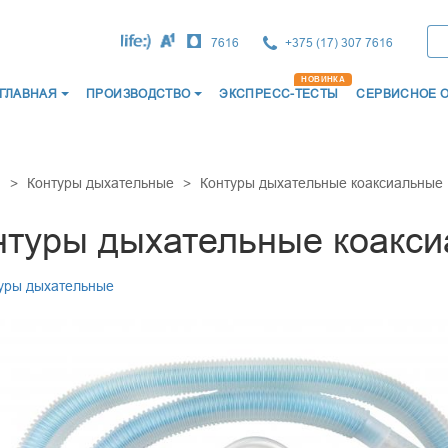
7616
+375 (17) 307 7616
ГЛАВНАЯ
ПРОИЗВОДСТВО
ЭКСПРЕСС-ТЕСТЫ
СЕРВИСНОЕ 
ВОСТИ
О НАС
СЕРТИФИКАТЫ
КАТАЛОГ ПРО
НОЕ ПРОИЗВОДСТВО
ИМПОРТНОЕ ПРОИЗВОДСТВО
ЭКСПРЕСС-ТЕС
я
Контуры дыхательные
Контуры дыхательные коаксиальные
ЛЬТРАЗВУКОВЫЕ
СОЕДИНИТЕЛИ МЕДИЦИНСК
нтуры дыхательные коакс
ДЫХАТЕЛЬНЫЕ
ЗАГЛУШКИ "ЛУЕР"
Ы ДЛЯ ДЫХАТЕЛЬНОЙ ТЕРАПИИ
ФИЛЬТРЫ ДЫХАТЕЛЬНЫЕ
уры дыхательные
ХАТЕЛЬНЫЕ
КАТЕТЕРЫ МЕДИЦИНСКИЕ
ХАТЕЛЬНЫЕ
МОЧЕПРИЕМНИКИ МЕДИЦИ
ОДЫ МЕДИЦИНСКИЕ
КРУЖКА ЭСМАРХА