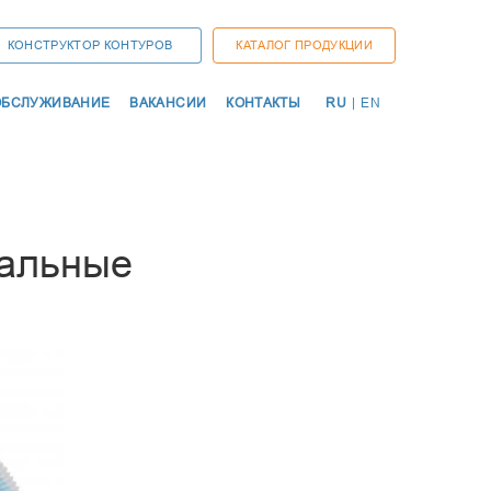
КОНСТРУКТОР КОНТУРОВ
КАТАЛОГ ПРОДУКЦИИ
ОСНО
ОБСЛУЖИВАНИЕ
ВАКАНСИИ
КОНТАКТЫ
RU
|
EN
НАВИ
ДУКЦИИ
ТЫ
ИЕ
иальные
НСКИЕ