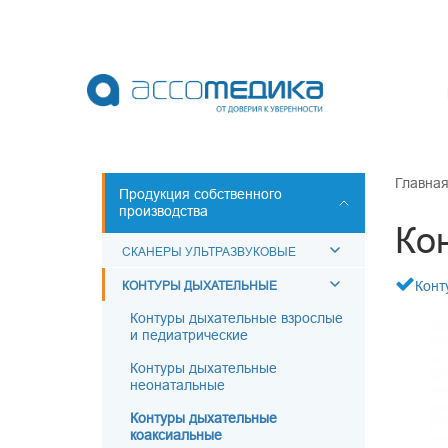
Перейти
к
основному
содержанию
НО
СОБСТВЕН
Главна
Продукция собственного
производства
СКАНЕРЫ У
Ко
КОНТУРЫ 
СКАНЕРЫ УЛЬТРАЗВУКОВЫЕ
АКСЕССУАР
КОНТУРЫ ДЫХАТЕЛЬНЫЕ
Конт
МЕШКИ ДЫ
Контуры дыхательные взрослые
и педиатрические
МАСКИ ДЫ
ВОЗДУХОВ
Контуры дыхательные
неонатальные
Контуры дыхательные
коаксиальные