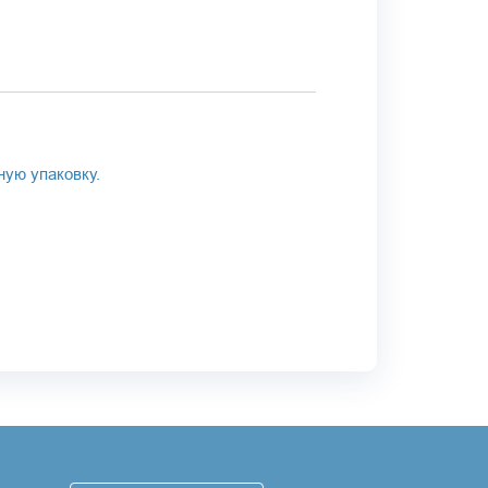
ую упаковку.
иск