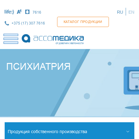
Перейти
к
RU
EN
7616
основному
содержанию
КАТАЛОГ ПРОДУКЦИИ
+375 (17) 307 7616
ПСИХИАТРИЯ
Продукция собственного производства