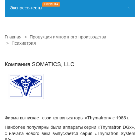
НОВИНКА
Экспресс-тесты
НАРКОТИКИ
ИНФЕКЦИИ
Главная
Продукция импортного производства
КАРДИОМАРКЕРЫ
Психиатрия
ОНКОМАРКЕРЫ
ДИАГНОСТИКА ЗАБОЛЕВАНИЙ ЖКТ
Компания SOMATICS, LLC
ПРОЧИЕ ТЕСТЫ
Фирма выпускает свои конвульсаторы «Thymatron» с 1985 г.
Наиболее популярны были аппараты серии «Thymatron DGx»,
с начала нового века выпускается серия «Thymatron System
IV».