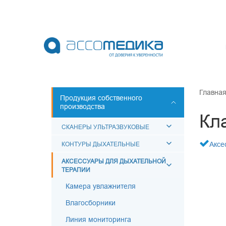
Перейти
к
основному
содержанию
НО
СОБСТВЕН
Главна
Продукция собственного
производства
СКАНЕРЫ У
Кл
КОНТУРЫ 
СКАНЕРЫ УЛЬТРАЗВУКОВЫЕ
АКСЕССУАР
КОНТУРЫ ДЫХАТЕЛЬНЫЕ
Аксе
МЕШКИ ДЫ
АКСЕССУАРЫ ДЛЯ ДЫХАТЕЛЬНОЙ
ТЕРАПИИ
МАСКИ ДЫ
ВОЗДУХОВ
Камера увлажнителя
Влагосборники
Линия мониторинга