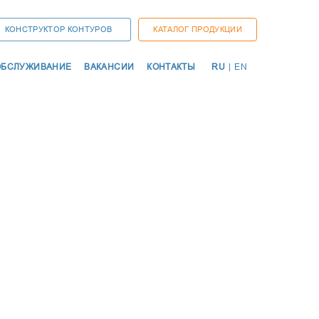
КОНСТРУКТОР КОНТУРОВ
КАТАЛОГ ПРОДУКЦИИ
ОСНО
ОБСЛУЖИВАНИЕ
ВАКАНСИИ
КОНТАКТЫ
RU
|
EN
НАВИ
ДУКЦИИ
ТЫ
ИЕ
НСКИЕ