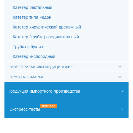
Катетер ректальный
Катетер типа Редон
Катетер хирургический дренажный
Катетер (трубка) соединительный
Трубка в бухтах
Катетер кислородный
МОЧЕПРИЕМНИКИ МЕДИЦИНСКИЕ
КРУЖКА ЭСМАРХА
Продукция импортного производства
РЕНТГЕНО-ЭНДОВАСКУЛЯРНАЯ ХИРУРГИЯ
НОВИНКА
Экспресс-тесты
ОТОРИНОЛАРИНГОЛОГИЯ
НАРКОТИКИ
СИСТЕМА КОХЛЕАРНОЙ ИМПЛАНТАЦИИ
ИНФЕКЦИИ