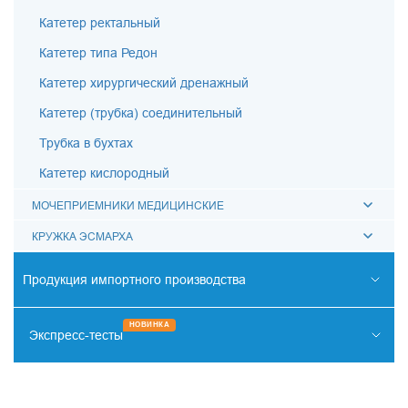
Катетер ректальный
Катетер типа Редон
Катетер хирургический дренажный
Катетер (трубка) соединительный
Трубка в бухтах
Катетер кислородный
МОЧЕПРИЕМНИКИ МЕДИЦИНСКИЕ
КРУЖКА ЭСМАРХА
Продукция импортного производства
РЕНТГЕНО-ЭНДОВАСКУЛЯРНАЯ ХИРУРГИЯ
НОВИНКА
Экспресс-тесты
ОТОРИНОЛАРИНГОЛОГИЯ
НАРКОТИКИ
СИСТЕМА КОХЛЕАРНОЙ ИМПЛАНТАЦИИ
ИНФЕКЦИИ