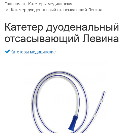
ДИАЛИЗНАЯ ТЕРАПИЯ
Главная
Катетеры медицинские
КАРДИОМАРКЕРЫ
Катетер дуоденальный отсасывающий Левина
ПСИХИАТРИЯ
ОНКОМАРКЕРЫ
Катетер дуоденальный
КАРДИОХИРУРГИЯ
ДИАГНОСТИКА ЗАБОЛЕВАНИЙ ЖКТ
ПРОЧИЕ ТЕСТЫ
ЛАБОРАТОРНАЯ ДИАГНОСТИКА
отсасывающий Левина
РЕСПИРАТОРНАЯ ПОДДЕРЖКА
Катетеры медицинские
МАЛОИНВАЗИВНАЯ ХИРУРГИЯ
ТРАВМАТОЛОГИЯ И ОРТОПЕДИЯ