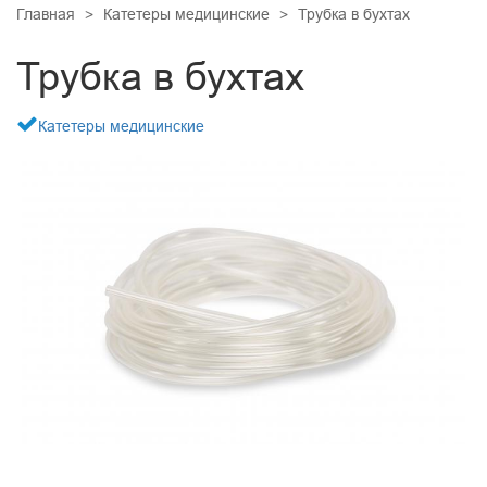
ДИАЛИЗНАЯ ТЕРАПИЯ
Главная
Катетеры медицинские
Трубка в бухтах
КАРДИОМАРКЕРЫ
ПСИХИАТРИЯ
ОНКОМАРКЕРЫ
Трубка в бухтах
КАРДИОХИРУРГИЯ
ДИАГНОСТИКА ЗАБОЛЕВАНИЙ ЖКТ
ПРОЧИЕ ТЕСТЫ
ЛАБОРАТОРНАЯ ДИАГНОСТИКА
Катетеры медицинские
РЕСПИРАТОРНАЯ ПОДДЕРЖКА
МАЛОИНВАЗИВНАЯ ХИРУРГИЯ
ТРАВМАТОЛОГИЯ И ОРТОПЕДИЯ