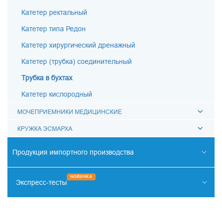
Катетер ректальный
Катетер типа Редон
Катетер хирургический дренажный
Катетер (трубка) соединительный
Трубка в бухтах
Катетер кислородный
МОЧЕПРИЕМНИКИ МЕДИЦИНСКИЕ
КРУЖКА ЭСМАРХА
Продукция импортного производства
РЕНТГЕНО-ЭНДОВАСКУЛЯРНАЯ ХИРУРГИЯ
НОВИНКА
Экспресс-тесты
ОТОРИНОЛАРИНГОЛОГИЯ
НАРКОТИКИ
СИСТЕМА КОХЛЕАРНОЙ ИМПЛАНТАЦИИ
ИНФЕКЦИИ